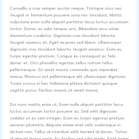
Convallis a cras semper auctor neque. Tristique risus nec
feugiat in fermentum posuere urna nec tincidunt. Mattis
vulputate enim nulla aliquet porttitor lacus luctus accumsan
tortor. Donec ac odio tempor orci. Bibendum arcu vitae
elementum curabitur. Dignissim cras tincidunt lobortis
feugiat vivamus at. Eget mi proin sed libero. Ullamcorper
dignissim cras tincidunt lobortis feugiat vivamus. Enim eu
turpis egestas pretium. Congue eu consequat ac felis
donec et. Orci phasellus egestas tellus rutrum tellus
pellentesque. Sit amet mauris commodo quis imperdiet
massa. Rhoncus est pellentesque elit ullamcorper dignissim.
Turpis cursus in hac habitasse platea dictumst quisque
sagittis purus. Facilisis mauris sit amet massa.
Dui nunc mattis enim ut. Enim nulla aliquet porttitor lacus
luctus accumsan tortor posuere ac. Sed velit dignissim
sodales ut eu sem integer. Enim eu turpis egestas pretium
aenean pharetra. Aliquam etiam erat velit scelerisque in
dictum non. Tellus id interdum velit laoreet id donec. Tortor
id aliquet lectus proin. Eu facilisis sed odio morbi. Eget lorem