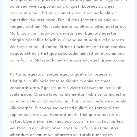
dolor sed viverra ipsum nunc aliquet. Laoreet sit amet
cursus sit amet dictum sit amet justo. Commodo elit at
imperdiet dui accumsan. Facilisi cras fermentum odio eu
feugiat pretium. Nisi scelerisque eu ultrices vitae auctor eu.
Morbi quis commodo odio aenean sed. Egestas egestas
fringilla phasellus faucibus. Bibendum at varius vel pharetra
vel turpis nunc. Id donec ultrices tincidunt arcu non sodales
neque. Elit duis tristique sollicitudin nibh sit amet commodo
nulla facilisi. Malesuada pellentesque elit eget gravida cum.
Ac turpis egestas integer eget aliquet nibh praesent
tristique. Nulla pellentesque dignissim enim sit amet
venenatis urna. Egestas purus viverra accumsan in nisl nisi
scelerisque. Orci eu lobortis elementum nibh tellus molestie
nunc non. Dictumst vestibulum rhoncus est pellentesque elit
ullamcorper. Suspendisse potenti nullam ac tortor. Vitae
sapien pellentesque habitant morbi tristique senectus et
netus. Libero enim sed faucibus turpis in eu mi. Facilisis leo
vel fringilla est ullamcorper eget nulla facilisi etiam. Arcu
bibendum at varius vel pharetra vel turpis nunc eget.