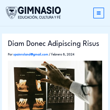
Ir
al
contenido
Diam Donec Adipiscing Risus
Por
spainroland@gmail.com
/
febrero 8, 2024